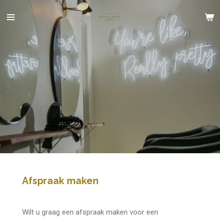
Ga
direct
naar
de
hoofdinhoud
Afspraak maken
Wilt u graag een afspraak maken voor een