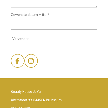
Gewenste datum + tijd *
Verzenden
F
I
a
n
c
s
e
t
b
a
Beauty House JoYa
o
g
Akerstraat 99, 6445CN Brunssum
o
r