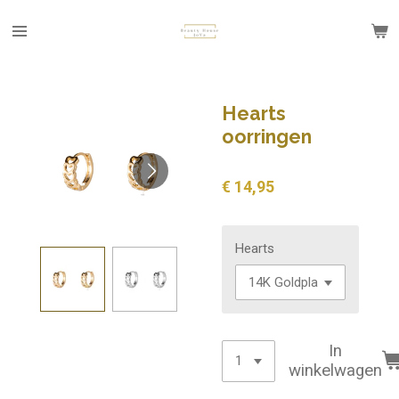
Ga
direct
naar
de
hoofdinhoud
Hearts
oorringen
€ 14,95
Hearts
In
winkelwagen