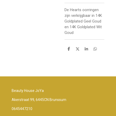
De Hearts oorringen
zijn verkrijgbaar in 14K
Goldplated Geel Goud
en 14K Goldplated Wit
Goud
D
D
S
D
e
e
h
e
l
e
a
l
e
l
r
e
n
e
n
Beauty House JoYa
Akerstraat 99, 6445CN Brunssum
0645447210