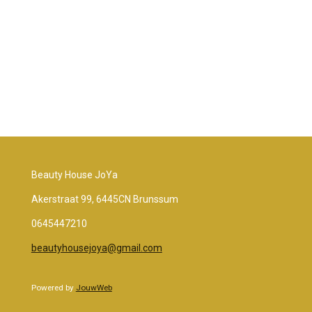
l
e
a
l
e
l
r
e
n
e
n
Beauty House JoYa
Akerstraat 99, 6445CN Brunssum
0645447210
beautyhousejoya@gmail.com
Powered by
JouwWeb