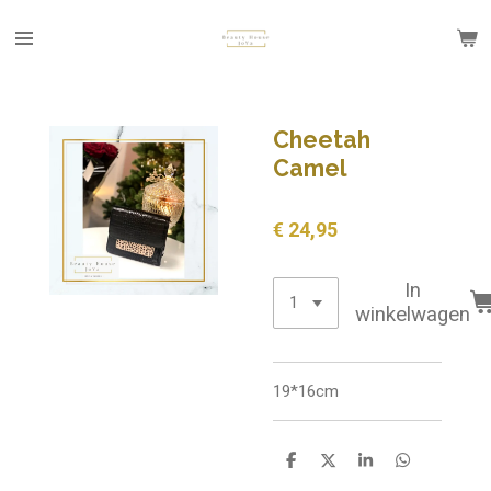
Ga
direct
naar
de
hoofdinhoud
Cheetah
Camel
€ 24,95
In
winkelwagen
19*16cm
D
D
S
D
e
e
h
e